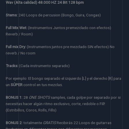
Wav (Alta calidad) 48.000 HZ 24 Bit 128 bpm
Stems:
240 Loops de percusion (Bongo, Guira, Congas)
Full Mix Wet:
(Instrumentos Juntos premezclado con efectos)
Reverb / Room)
Full mix Dry:
(Instrumentos juntos pre mezclado SIN efectos) No
reverb / No room
Tracks:
(Cada instrumento separado)
Por ejemplo: El bongo separado el izquierdo [L] y el derecho [R] para
un
SÚPER
control en tus mezclas.
BONUS 1:
28
ONE SHOTS
samples, cada golpe por separado por si
necesitas hacer algún ritmo exclusivo, corte, redoble o Fill!
(Estribillos, Coros, Rolls, Fills)
BONUS 2:
totalmente
GRATIS
Recibirás 22 Loops de guitarras
Bachatera en diferentes tonos con diferentes progresiones