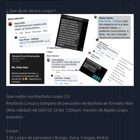
¿ Que dicen de los Loops ?
Que recibo con Bachata Loops 2.0
Recibirás Loops y Samples de percusión de Bachata en formato Wav
(Alta calidad) 48.000 HZ 24 Bit 125bpm. Versión de Apple Loops
incluidos
Loops
126 Loops de percusion ( Bongo, Guira, Congas, Kicks)